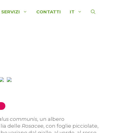
SERVIZI
CONTATTI
IT
lus communis
, un albero
lia delle
Rosacee
, con foglie picciolate,
he variano dal giallo, al verde, al rosso