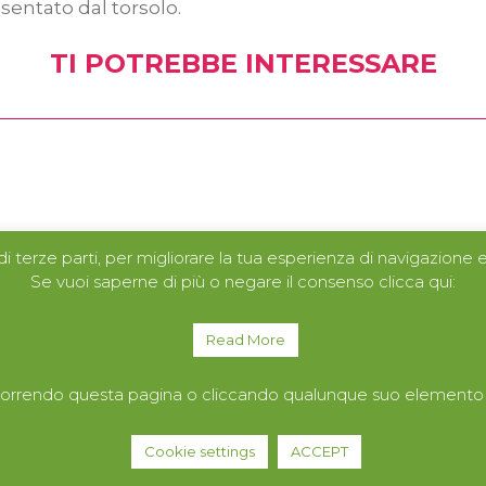
esentato dal torsolo.
TI POTREBBE INTERESSARE
i terze parti, per migliorare la tua esperienza di navigazione e 
Se vuoi saperne di più o negare il consenso clicca qui:
Read More
CHI SIAMO
PRODOTTI
orrendo questa pagina o cliccando qualunque suo elemento ac
SERVIZI
CONTATTI
Cookie settings
ACCEPT