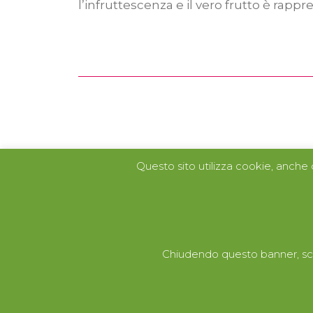
l’infruttescenza e il vero frutto è rappr
Questo sito utilizza cookie, anche d
G.A.L.A. Fruit
di Catalano Giuseppe e Figli srl
Mercato Ortofrutticolo di Milano
Chiudendo questo banner, sc
Via Cesare Lombroso 54, 20137 Milano
Pad. D Stand 226 – 227 – 228 – 229
P.Iva 11051840152