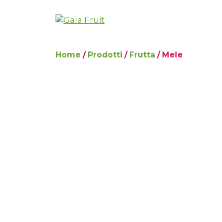
Vai
al
contenuto
Home
/
Prodotti
/
Frutta
/ Mele