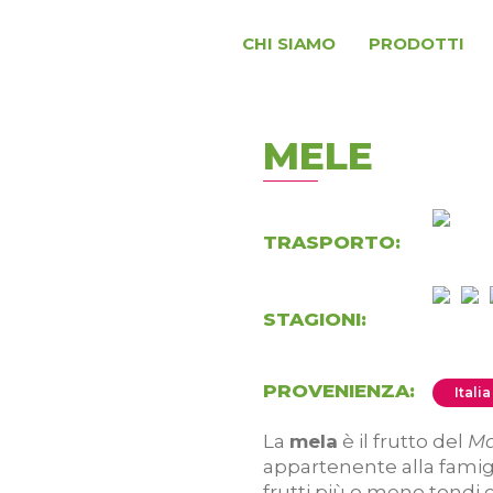
CHI SIAMO
PRODOTTI
MELE
TRASPORTO:
STAGIONI:
PROVENIENZA:
Italia
La
mela
è il frutto del
Ma
appartenente alla famig
frutti più o meno tondi c