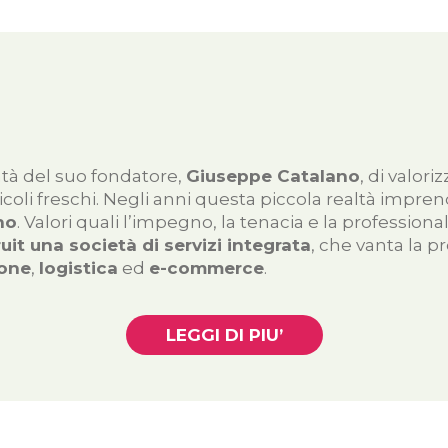
tà del suo fondatore,
Giuseppe Catalano
, di valori
ticoli freschi. Negli anni questa piccola realtà impre
no
. Valori quali l’impegno, la tenacia e la professional
uit una società di servizi integrata
, che vanta la 
ione
,
logistica
ed
e-commerce
.
LEGGI DI PIU’