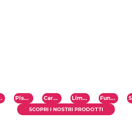
olini
Piselli
Carota
Limone
Funghi Porcini
SCOPRI I NOSTRI PRODOTTI