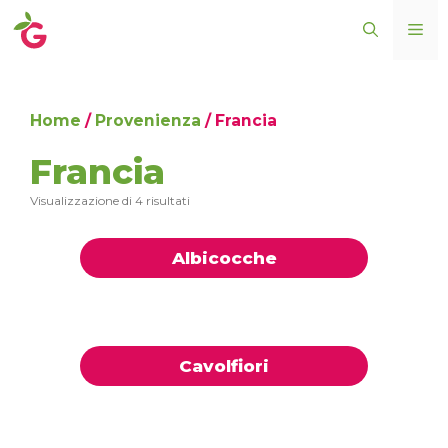
Vai
ME
al
contenuto
Home
/
Provenienza
/ Francia
Francia
Visualizzazione di 4 risultati
Albicocche
Cavolfiori