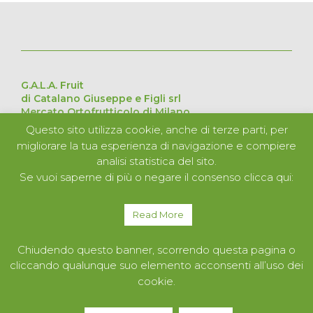
G.A.L.A. Fruit
di Catalano Giuseppe e Figli srl
Mercato Ortofrutticolo di Milano
Via Cesare Lombroso 54, 20137 Milano
Questo sito utilizza cookie, anche di terze parti, per
Pad. D Stand 226 – 227 – 228 – 229
migliorare la tua esperienza di navigazione e compiere
P.Iva 11051840152
analisi statistica del sito.
Se vuoi saperne di più o negare il consenso clicca qui:
CHI SIAMO
PRODOTTI
Read More
SERVIZI
CONTATTI
Chiudendo questo banner, scorrendo questa pagina o
cliccando qualunque suo elemento acconsenti all’uso dei
cookie.