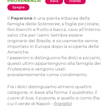
PROVENIENZA:
Italia
Olanda
Spagna
Il
Peperone
è una pianta erbacea della
famiglia delle
Solanacee
, a foglie picciolate,
fiori bianchi e frutto a bacca, cavo all’interno
salvo che per i semi. Sembra essere
originario del Brasile, e sicuramente venne
importato in Europa dopo la scoperta delle
Americhe.
I peperoni si distinguono fra dolci e piccanti,
questi ultimi appartengono alla famiglia dei
Frutescens
e vengono usati
prevalentemente come condimento.
Fra i dolci distinguiamo almeno quattro
categorie, in base alla forma: il
quadrato
, il
cuore di bue
, il
popone
, e quello
a corno
(fra
cui il verde di Napoli –
friarello
).