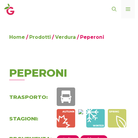
Vai
ME
al
contenuto
Home
/
Prodotti
/
Verdura
/ Peperoni
PEPERONI
TRASPORTO:
STAGIONI: