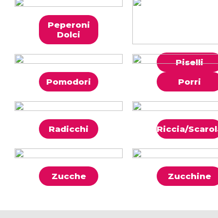
Peperoni
Dolci
Piselli
Pomodori
Porri
Radicchi
Riccia/Scarol
Zucche
Zucchine