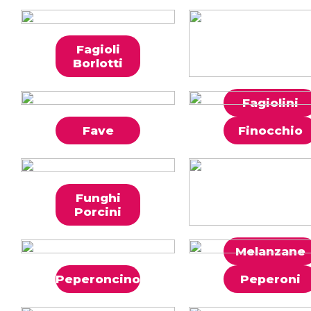
Fagioli
Borlotti
Fagiolini
Fave
Finocchio
Funghi
Porcini
Melanzane
Peperoncino
Peperoni