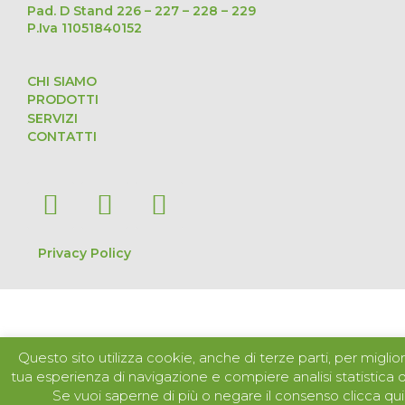
Pad. D Stand 226 – 227 – 228 – 229
P.Iva 11051840152
CHI SIAMO
PRODOTTI
SERVIZI
CONTATTI
Privacy Policy
Questo sito utilizza cookie, anche di terze parti, per miglior
tua esperienza di navigazione e compiere analisi statistica de
Se vuoi saperne di più o negare il consenso clicca qui