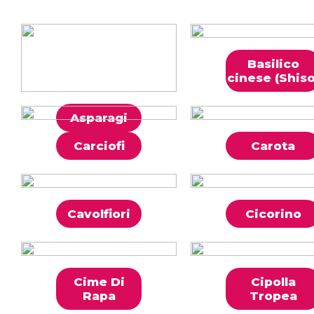
Basilico
cinese (Shiso
Asparagi
Carciofi
Carota
Cavolfiori
Cicorino
Cime Di
Cipolla
Rapa
Tropea