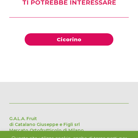
TI POTREBBE INTERESSARE
Cicorino
G.A.L.A. Fruit
di Catalano Giuseppe e Figli srl
Mercato Ortofrutticolo di Milano
Via Cesare Lombroso 54, 20137 Milano